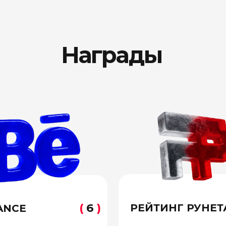
(
6
)
(
7
)
РЕЙТИНГ РУНЕТА
I место
ды
В рейтинге «Подрядчики»
obe Illustrator»
иностранных компаний.
Графический дизайн»
VIII место
Среди дизайн-агентств России
паковка»
в категории «Дизайн»
Более 50
других позиций в PP
за 2025 год