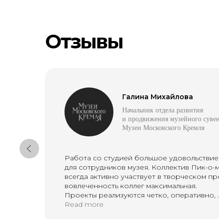
Отзывы
Галина Михайлова
Работаем 14 лет для крупного 
Начальник отдела развития
скорость
и продвижения музейного суве
Музеи Московского Кремля
качество
эффективность
Работа со студией большое удовольстви
для сотрудников музея. Коллектив Пик-о-
всегда активно участвует в творческом пр
вовлеченность коллег максимальная.
Совершенствуемся, адаптируя
Проекты реализуются четко, оперативно,
клиентов:
слаженно, профессионально.
Read more
дизайн-поддержка
брен