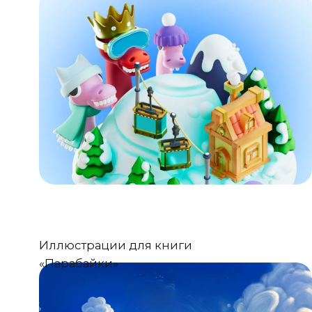
«Д
Су
Иллюстрации для книги
«Парабайки»