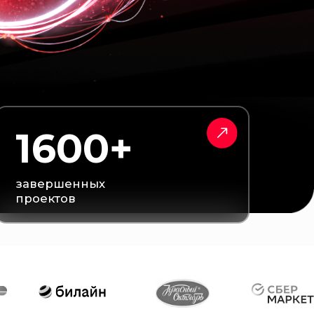
00+
нных
в