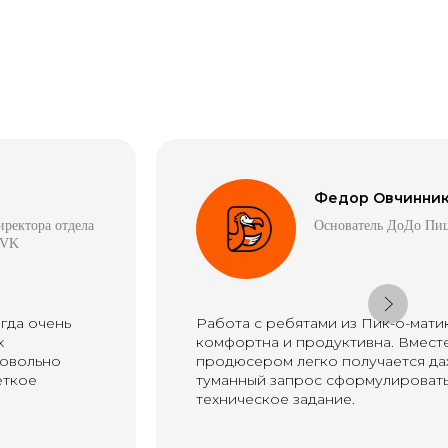
Федор Овчинни
ем, что важно клиенту:
иректора отдела
Основатель ДоДо Пи
 VK
гда очень
Работа с ребятами из Пик-о-мати
х
комфортна и продуктивна. Вместе
довольно
продюсером легко получается д
еткое
туманный запрос сформулировать
техническое задание.
у заданию,
веб-дизайн
иями, как