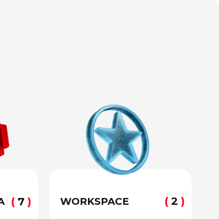
(
2
)
WORKSPACE
II место
«Иллюстрация 2025»
III место
«Иллюстрация 2025»
III шортлиста
2024