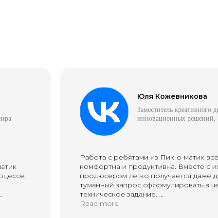
Юля Кожевникова
и среднего бизнеса, знаем процессы и понима
Заместитель креативного д
нира
инновационных решений,
е
Работа с ребятами из Пик-о-матик все
матик
комфортна и продуктивна. Вместе с и
оцессе,
продюсером легко получается даже 
туманный запрос сформулировать в ч
 список
услуг
под потребности
техническое задание.
И получить не просто работу по этом
Read more
динг
анимация
3D
упаковка
но осмысленную работу с предложен