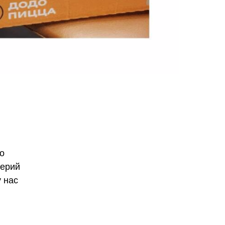
о
церий
 нас