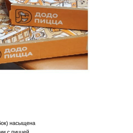
бок) насыщена
ми с пиццей.