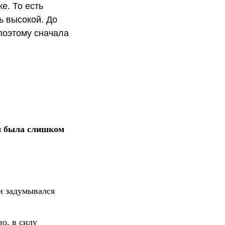
е. То есть
ь высокой. До
поэтому сначала
ки была слишком
ки задумывался
о, в силу