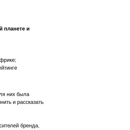
й планете и
Африке;
ейтинге
ля них была
нить и рассказать
сителей бренда,