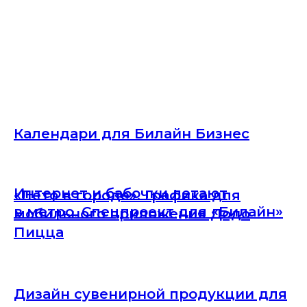
Календари для Билайн Бизнес
Интернет и бабочки летают
«Лето в городе». Графика для
в метро. Спецпроект для «Билайн»
мобильного приложения Додо
Пицца
Дизайн сувенирной продукции для