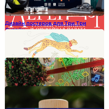
Рисованная вселенная Signature
Дизайн постеров для Три Три
Дизайн
Дизайн сувенирной продукции для
Музеев Московского Кремля
Иллюстрация для коробки Додо
Пицца + Мимимишки
Анимационные ролики для
рисованной вселенной Signature