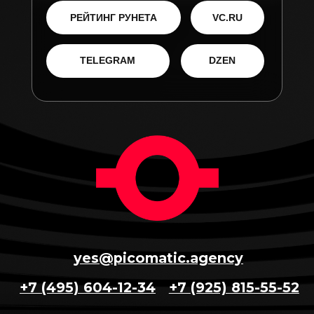
Дизайн для упаковки макаронных
изделий
Серия комиксов для городского
портала «Наш город Москва»