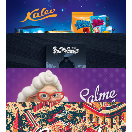
Упаковка для сети кафе Signature
Иллюстрации и дизайн упаковки
для Kalev
Дизайн неоновых вывесок для
Авторские иллюстрации для
Basta! Urban Italian
комикса Музея истории ГУЛАГа