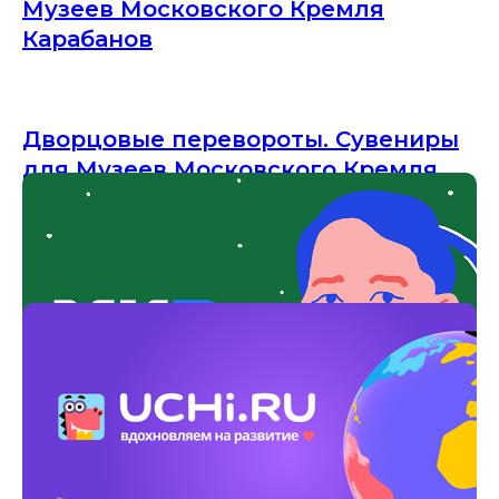
Музеев Московского Кремля
Карабанов
Дворцовые перевороты. Сувениры
для Музеев Московского Кремля
Новогодний Виммельбух.
Спецпроект Агентства